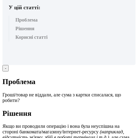
У цій статті:
Проблема
Рішення
Корисні статті
-
П
р
о
б
л
е
м
а
Г
р
о
ш
і
/
т
о
в
а
р
н
е
в
і
д
д
а
л
и
,
а
л
е
с
у
м
а
з
к
а
р
т
к
и
с
п
и
с
а
л
а
с
я
,
щ
о
р
о
б
и
т
и
?
Р
і
ш
е
н
н
я
Я
к
щ
о
в
и
п
р
о
в
о
д
и
л
и
о
п
е
р
а
ц
і
ю
і
в
о
н
а
б
у
л
а
н
е
у
с
п
і
ш
н
а
н
а
с
т
о
р
о
н
і
б
а
н
к
о
м
а
т
а
/
м
а
г
а
з
и
н
у
/
і
н
т
е
р
н
е
т
-
р
е
с
у
р
с
у
(
н
а
п
р
и
к
л
а
д
,
в
і
д
с
у
т
н
і
с
т
ь
з
в
'
я
з
к
у
,
з
б
і
й
в
р
о
б
о
т
і
т
е
р
м
і
н
а
л
а
і
т
.
д
.
)
,
а
л
е
с
у
м
а