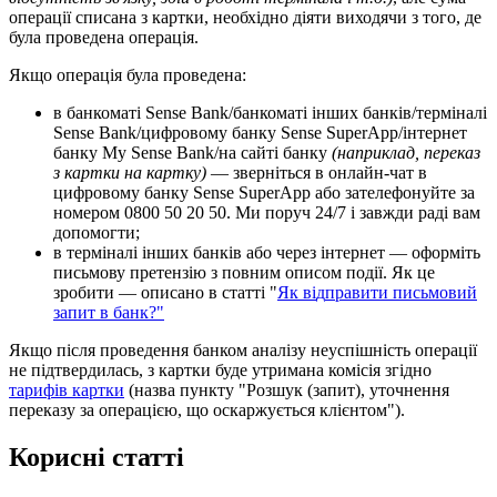
о
п
е
р
а
ц
і
ї
с
п
и
с
а
н
а
з
к
а
р
т
к
и
,
н
е
о
б
х
і
д
н
о
д
і
я
т
и
в
и
х
о
д
я
ч
и
з
т
о
г
о
,
д
е
б
у
л
а
п
р
о
в
е
д
е
н
а
о
п
е
р
а
ц
і
я
.
Я
к
щ
о
о
п
е
р
а
ц
і
я
б
у
л
а
п
р
о
в
е
д
е
н
а
:
в
б
а
н
к
о
м
а
т
і
Sense
Bank
/
б
а
н
к
о
м
а
т
і
і
н
ш
и
х
б
а
н
к
і
в
/
т
е
р
м
і
н
а
л
і
Sense
Bank
/
ц
и
ф
р
о
в
о
м
у
б
а
н
к
у
Sense
SuperApp
/
і
н
т
е
р
н
е
т
б
а
н
к
у
My
Sense
Bank
/
н
а
с
а
й
т
і
б
а
н
к
у
(
н
а
п
р
и
к
л
а
д
,
п
е
р
е
к
а
з
з
к
а
р
т
к
и
н
а
к
а
р
т
к
у
)
—
з
в
е
р
н
і
т
ь
с
я
в
о
н
л
а
й
н
-
ч
а
т
в
ц
и
ф
р
о
в
о
м
у
б
а
н
к
у
Sense
SuperApp
а
б
о
з
а
т
е
л
е
ф
о
н
у
й
т
е
з
а
н
о
м
е
р
о
м
0800
50
20
50
.
М
и
п
о
р
у
ч
24
/
7
і
з
а
в
ж
д
и
р
а
д
і
в
а
м
д
о
п
о
м
о
г
т
и
;
в
т
е
р
м
і
н
а
л
і
і
н
ш
и
х
б
а
н
к
і
в
а
б
о
ч
е
р
е
з
і
н
т
е
р
н
е
т
—
о
ф
о
р
м
і
т
ь
п
и
с
ь
м
о
в
у
п
р
е
т
е
н
з
і
ю
з
п
о
в
н
и
м
о
п
и
с
о
м
п
о
д
і
ї
.
Я
к
ц
е
з
р
о
б
и
т
и
—
о
п
и
с
а
н
о
в
с
т
а
т
т
і
"
Я
к
в
і
д
п
р
а
в
и
т
и
п
и
с
ь
м
о
в
и
й
з
а
п
и
т
в
б
а
н
к
?
"
Я
к
щ
о
п
і
с
л
я
п
р
о
в
е
д
е
н
н
я
б
а
н
к
о
м
а
н
а
л
і
з
у
н
е
у
с
п
і
ш
н
і
с
т
ь
о
п
е
р
а
ц
і
ї
н
е
п
і
д
т
в
е
р
д
и
л
а
с
ь
,
з
к
а
р
т
к
и
б
у
д
е
у
т
р
и
м
а
н
а
к
о
м
і
с
і
я
з
г
і
д
н
о
т
а
р
и
ф
і
в
к
а
р
т
к
и
(
н
а
з
в
а
п
у
н
к
т
у
"
Р
о
з
ш
у
к
(
з
а
п
и
т
)
,
у
т
о
ч
н
е
н
н
я
п
е
р
е
к
а
з
у
з
а
о
п
е
р
а
ц
і
є
ю
,
щ
о
о
с
к
а
р
ж
у
є
т
ь
с
я
к
л
і
є
н
т
о
м
"
)
.
К
о
р
и
с
н
і
с
т
а
т
т
і