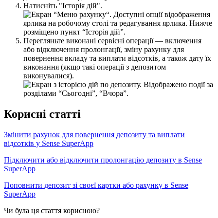
Н
а
т
и
с
н
і
т
ь
"
І
с
т
о
р
і
я
д
і
й
"
.
П
е
р
е
г
л
я
н
ь
т
е
в
и
к
о
н
а
н
і
с
е
р
в
і
с
н
і
о
п
е
р
а
ц
і
ї
—
в
к
л
ю
ч
е
н
н
я
а
б
о
в
і
д
к
л
ю
ч
е
н
н
я
п
р
о
л
о
н
г
а
ц
і
ї
,
з
м
і
н
у
р
а
х
у
н
к
у
д
л
я
п
о
в
е
р
н
е
н
н
я
в
к
л
а
д
у
т
а
в
и
п
л
а
т
и
в
і
д
с
о
т
к
і
в
,
а
т
а
к
о
ж
д
а
т
у
ї
х
в
и
к
о
н
а
н
н
я
(
я
к
щ
о
т
а
к
і
о
п
е
р
а
ц
і
ї
з
д
е
п
о
з
и
т
о
м
в
и
к
о
н
у
в
а
л
и
с
я
)
.
К
о
р
и
с
н
і
с
т
а
т
т
і
З
м
і
н
и
т
и
р
а
х
у
н
о
к
д
л
я
п
о
в
е
р
н
е
н
н
я
д
е
п
о
з
и
т
у
т
а
в
и
п
л
а
т
и
в
і
д
с
о
т
к
і
в
у
Sense
SuperApp
П
і
д
к
л
ю
ч
и
т
и
а
б
о
в
і
д
к
л
ю
ч
и
т
и
п
р
о
л
о
н
г
а
ц
і
ю
д
е
п
о
з
и
т
у
в
Sense
SuperApp
П
о
п
о
в
н
и
т
и
д
е
п
о
з
и
т
з
і
с
в
о
є
ї
к
а
р
т
к
и
а
б
о
р
а
х
у
н
к
у
в
Sense
SuperApp
Чи була ця стаття корисною?