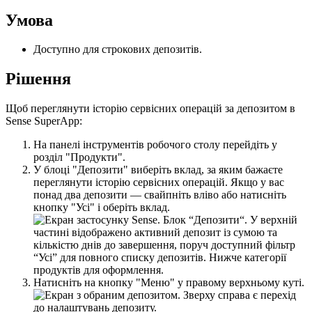
У
м
о
в
а
Д
о
с
т
у
п
н
о
д
л
я
с
т
р
о
к
о
в
и
х
д
е
п
о
з
и
т
і
в
.
Р
і
ш
е
н
н
я
Щ
о
б
п
е
р
е
г
л
я
н
у
т
и
і
с
т
о
р
і
ю
с
е
р
в
і
с
н
и
х
о
п
е
р
а
ц
і
й
з
а
д
е
п
о
з
и
т
о
м
в
Sense
SuperApp
:
Н
а
п
а
н
е
л
і
і
н
с
т
р
у
м
е
н
т
і
в
р
о
б
о
ч
о
г
о
с
т
о
л
у
п
е
р
е
й
д
і
т
ь
у
р
о
з
д
і
л
"
П
р
о
д
у
к
т
и
"
.
У
б
л
о
ц
і
"
Д
е
п
о
з
и
т
и
"
в
и
б
е
р
і
т
ь
в
к
л
а
д
,
з
а
я
к
и
м
б
а
ж
а
є
т
е
п
е
р
е
г
л
я
н
у
т
и
і
с
т
о
р
і
ю
с
е
р
в
і
с
н
и
х
о
п
е
р
а
ц
і
й
.
Я
к
щ
о
у
в
а
с
п
о
н
а
д
д
в
а
д
е
п
о
з
и
т
и
—
с
в
а
й
п
н
і
т
ь
в
л
і
в
о
а
б
о
н
а
т
и
с
н
і
т
ь
к
н
о
п
к
у
"
У
с
і
"
і
о
б
е
р
і
т
ь
в
к
л
а
д
.
Н
а
т
и
с
н
і
т
ь
н
а
к
н
о
п
к
у
"
М
е
н
ю
"
у
п
р
а
в
о
м
у
в
е
р
х
н
ь
о
м
у
к
у
т
і
.