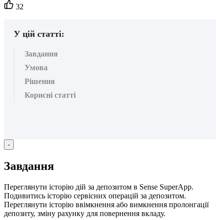
Кількість
32
вподобайок:
У цій статті:
Завдання
Умова
Рішення
Корисні статті
-
З
а
в
д
а
н
н
я
П
е
р
е
г
л
я
н
у
т
и
і
с
т
о
р
і
ю
д
і
й
з
а
д
е
п
о
з
и
т
о
м
в
Sense
SuperApp
.
П
о
д
и
в
и
т
и
с
ь
і
с
т
о
р
і
ю
с
е
р
в
і
с
н
и
х
о
п
е
р
а
ц
і
й
з
а
д
е
п
о
з
и
т
о
м
.
П
е
р
е
г
л
я
н
у
т
и
і
с
т
о
р
і
ю
в
в
і
м
к
н
е
н
н
я
а
б
о
в
и
м
к
н
е
н
н
я
п
р
о
л
о
н
г
а
ц
і
ї
д
е
п
о
з
и
т
у
,
з
м
і
н
у
р
а
х
у
н
к
у
д
л
я
п
о
в
е
р
н
е
н
н
я
в
к
л
а
д
у
.