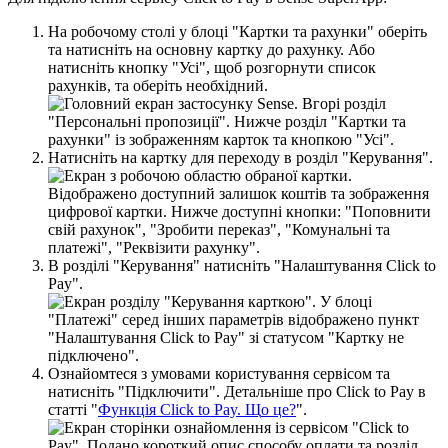
Н
а
р
о
б
о
ч
о
м
у
с
т
о
л
і
у
б
л
о
ц
і
"
К
а
р
т
к
и
т
а
р
а
х
у
н
к
и
"
о
б
е
р
і
т
ь
т
а
н
а
т
и
с
н
і
т
ь
н
а
о
с
н
о
в
н
у
к
а
р
т
к
у
д
о
р
а
х
у
н
к
у
.
А
б
о
н
а
т
и
с
н
і
т
ь
к
н
о
п
к
у
"
У
с
і
"
,
щ
о
б
р
о
з
г
о
р
н
у
т
и
с
п
и
с
о
к
р
а
х
у
н
к
і
в
,
т
а
о
б
е
р
і
т
ь
н
е
о
б
х
і
д
н
и
й
.
Н
а
т
и
с
н
і
т
ь
н
а
к
а
р
т
к
у
д
л
я
п
е
р
е
х
о
д
у
в
р
о
з
д
і
л
"
К
е
р
у
в
а
н
н
я
"
.
В
р
о
з
д
і
л
і
"
К
е
р
у
в
а
н
н
я
"
н
а
т
и
с
н
і
т
ь
"
Н
а
л
а
ш
т
у
в
а
н
н
я
Click
to
Pay
"
.
О
з
н
а
й
о
м
т
е
с
я
з
у
м
о
в
а
м
и
к
о
р
и
с
т
у
в
а
н
н
я
с
е
р
в
і
с
о
м
т
а
н
а
т
и
с
н
і
т
ь
"
П
і
д
к
л
ю
ч
и
т
и
"
.
Д
е
т
а
л
ь
н
і
ш
е
п
р
о
Click
to
Pay
в
с
т
а
т
т
і
"
Ф
у
н
к
ц
і
я
Click
to
Pay
.
Щ
о
ц
е
?
"
.