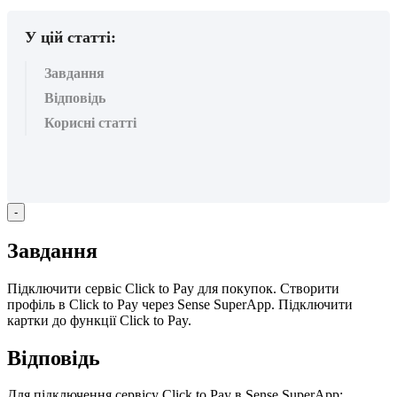
У цій статті:
Завдання
Відповідь
Корисні статті
-
З
а
в
д
а
н
н
я
П
і
д
к
л
ю
ч
и
т
и
с
е
р
в
і
с
Click
to
Pay
д
л
я
п
о
к
у
п
о
к
.
С
т
в
о
р
и
т
и
п
р
о
ф
і
л
ь
в
Click
to
Pay
ч
е
р
е
з
Sense
SuperApp
.
П
і
д
к
л
ю
ч
и
т
и
к
а
р
т
к
и
д
о
ф
у
н
к
ц
і
ї
Click
to
Pay
.
В
і
д
п
о
в
і
д
ь
Д
л
я
п
і
д
к
л
ю
ч
е
н
н
я
с
е
р
в
і
с
у
Click
to
Pay
в
Sense
SuperApp
: