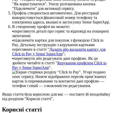
П
р
о
ф
і
л
ь
с
т
в
о
р
ю
є
т
ь
с
я
а
в
т
о
м
а
т
и
ч
н
о
.
Д
л
я
р
е
є
с
т
р
а
ц
і
ї
в
и
к
о
р
и
с
т
о
в
у
є
т
ь
с
я
ф
і
н
а
н
с
о
в
и
й
н
о
м
е
р
т
е
л
е
ф
о
н
у
т
а
е
л
е
к
т
р
о
н
н
а
а
д
р
е
с
а
,
в
к
а
з
а
н
і
в
з
а
с
т
о
с
у
н
к
у
Sense
SuperApp
.
В
с
т
в
о
р
е
н
о
м
у
п
р
о
ф
і
л
і
в
и
м
о
ж
е
т
е
:
▪
п
е
р
е
г
л
я
н
у
т
и
д
е
т
а
л
і
п
р
о
с
е
р
в
і
с
т
а
в
і
д
п
о
в
і
д
і
н
а
п
о
ш
и
р
е
н
і
з
а
п
и
т
а
н
н
я
;
▪
п
і
д
к
л
ю
ч
и
т
и
к
а
р
т
к
и
д
л
я
п
о
к
у
п
о
к
з
ф
у
н
к
ц
і
є
ю
Click
to
Pay
.
Д
е
т
а
л
ь
н
у
і
н
с
т
р
у
к
ц
і
ю
з
к
е
р
у
в
а
н
н
я
к
а
р
т
к
а
м
и
п
е
р
е
г
л
я
н
ь
т
е
в
с
т
а
т
т
і
"
Д
о
д
а
т
и
а
б
о
в
и
д
а
л
и
т
и
к
а
р
т
к
у
д
л
я
Click
to
Pay
у
Sense
SuperApp
"
;
▪
п
е
р
е
г
л
я
н
у
т
и
а
б
о
р
е
д
а
г
у
в
а
т
и
д
а
н
і
п
р
о
ф
і
л
ю
.
Я
к
ц
е
з
р
о
б
и
т
и
ч
и
т
а
й
т
е
в
с
т
а
т
т
і
"
К
е
р
у
в
а
н
н
я
п
р
о
ф
і
л
е
м
Click
to
Pay
у
Sense
SuperApp
"
.
Я
к
щ
о
с
т
а
т
т
я
б
у
л
а
к
о
р
и
с
н
о
ю
д
л
я
в
а
с
—
п
о
с
т
а
в
т
е
ї
й
в
п
о
д
о
б
а
й
к
у
п
і
д
р
о
з
д
і
л
о
м
"
К
о
р
и
с
н
і
с
т
а
т
т
і
"
.
К
о
р
и
с
н
і
с
т
а
т
т
і