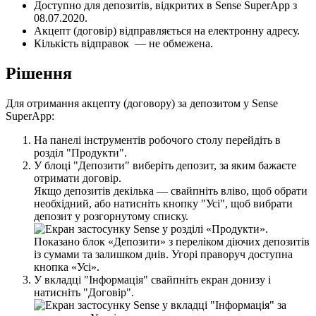
Д
о
с
т
у
п
н
о
д
л
я
д
е
п
о
з
и
т
і
в
,
в
і
д
к
р
и
т
и
х
в
Sense
SuperApp
з
08
.
07
.
2020
.
А
к
ц
е
п
т
(
д
о
г
о
в
і
р
)
в
і
д
п
р
а
в
л
я
є
т
ь
с
я
н
а
е
л
е
к
т
р
о
н
н
у
а
д
р
е
с
у
.
К
і
л
ь
к
і
с
т
ь
в
і
д
п
р
а
в
о
к
—
н
е
о
б
м
е
ж
е
н
а
.
Р
і
ш
е
н
н
я
Д
л
я
о
т
р
и
м
а
н
н
я
а
к
ц
е
п
т
у
(
д
о
г
о
в
о
р
у
)
з
а
д
е
п
о
з
и
т
о
м
у
Sense
SuperApp
:
Н
а
п
а
н
е
л
і
і
н
с
т
р
у
м
е
н
т
і
в
р
о
б
о
ч
о
г
о
с
т
о
л
у
п
е
р
е
й
д
і
т
ь
в
р
о
з
д
і
л
"
П
р
о
д
у
к
т
и
"
.
У
б
л
о
ц
і
"
Д
е
п
о
з
и
т
и
"
в
и
б
е
р
і
т
ь
д
е
п
о
з
и
т
,
з
а
я
к
и
м
б
а
ж
а
є
т
е
о
т
р
и
м
а
т
и
д
о
г
о
в
і
р
.
Я
к
щ
о
д
е
п
о
з
и
т
і
в
д
е
к
і
л
ь
к
а
—
с
в
а
й
п
н
і
т
ь
в
л
і
в
о
,
щ
о
б
о
б
р
а
т
и
н
е
о
б
х
і
д
н
и
й
,
а
б
о
н
а
т
и
с
н
і
т
ь
к
н
о
п
к
у
"
У
с
і
"
,
щ
о
б
в
и
б
р
а
т
и
д
е
п
о
з
и
т
у
р
о
з
г
о
р
н
у
т
о
м
у
с
п
и
с
к
у
.
У
в
к
л
а
д
ц
і
"
І
н
ф
о
р
м
а
ц
і
я
"
с
в
а
й
п
н
і
т
ь
е
к
р
а
н
д
о
н
и
з
у
і
н
а
т
и
с
н
і
т
ь
"
Д
о
г
о
в
і
р
"
.