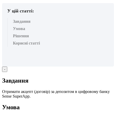
У цій статті:
Завдання
Умова
Рішення
Корисні статті
-
З
а
в
д
а
н
н
я
О
т
р
и
м
а
т
и
а
к
ц
е
п
т
(
д
о
г
о
в
і
р
)
з
а
д
е
п
о
з
и
т
о
м
в
ц
и
ф
р
о
в
о
м
у
б
а
н
к
у
Sense
SuperApp
.
У
м
о
в
а