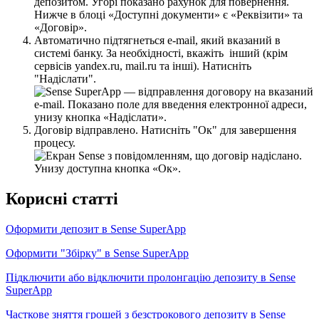
А
в
т
о
м
а
т
и
ч
н
о
п
і
д
т
я
г
н
е
т
ь
с
я
e
-
ma
і
l
,
я
к
и
й
в
к
а
з
а
н
и
й
в
с
и
с
т
е
м
і
б
а
н
к
у
.
З
а
н
е
о
б
х
і
д
н
о
с
т
і
,
в
к
а
ж
і
т
ь
і
н
ш
и
й
(
к
р
і
м
с
е
р
в
і
с
і
в
yandex
.
ru
,
mail
.
ru
т
а
і
н
ш
і
)
.
Н
а
т
и
с
н
і
т
ь
"
Н
а
д
і
с
л
а
т
и
"
.
Д
о
г
о
в
і
р
в
і
д
п
р
а
в
л
е
н
о
.
Н
а
т
и
с
н
і
т
ь
"
О
к
"
д
л
я
з
а
в
е
р
ш
е
н
н
я
п
р
о
ц
е
с
у
.
К
о
р
и
с
н
і
с
т
а
т
т
і
О
ф
о
р
м
и
т
и
д
е
п
о
з
и
т
в
Sense
SuperApp
О
ф
о
р
м
и
т
и
"
З
б
і
р
к
у
"
в
Sense
SuperApp
П
і
д
к
л
ю
ч
и
т
и
а
б
о
в
і
д
к
л
ю
ч
и
т
и
п
р
о
л
о
н
г
а
ц
і
ю
д
е
п
о
з
и
т
у
в
Sense
SuperApp
Ч
а
с
т
к
о
в
е
з
н
я
т
т
я
г
р
о
ш
е
й
з
б
е
з
с
т
р
о
к
о
в
о
г
о
д
е
п
о
з
и
т
у
в
Sense