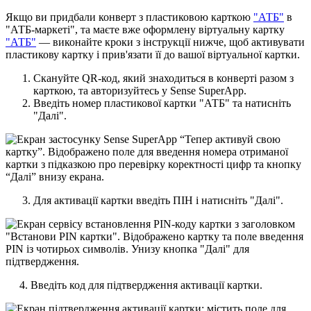
Я
к
щ
о
в
и
п
р
и
д
б
а
л
и
к
о
н
в
е
р
т
з
п
л
а
с
т
и
к
о
в
о
ю
к
а
р
т
к
о
ю
"
А
Т
Б
"
в
"
А
Т
Б
-
м
а
р
к
е
т
і
"
,
т
а
м
а
є
т
е
в
ж
е
о
ф
о
р
м
л
е
н
у
в
і
р
т
у
а
л
ь
н
у
к
а
р
т
к
у
"
А
Т
Б
"
—
в
и
к
о
н
а
й
т
е
к
р
о
к
и
з
і
н
с
т
р
у
к
ц
і
ї
н
и
ж
ч
е
,
щ
о
б
а
к
т
и
в
у
в
а
т
и
п
л
а
с
т
и
к
о
в
у
к
а
р
т
к
у
і
п
р
и
в
'
я
з
а
т
и
ї
ї
д
о
в
а
ш
о
ї
в
і
р
т
у
а
л
ь
н
о
ї
к
а
р
т
к
и
.
С
к
а
н
у
й
т
е
QR
-
к
о
д
,
я
к
и
й
з
н
а
х
о
д
и
т
ь
с
я
в
к
о
н
в
е
р
т
і
р
а
з
о
м
з
к
а
р
т
к
о
ю
,
т
а
а
в
т
о
р
и
з
у
й
т
е
с
ь
у
Sense
SuperApp
.
В
в
е
д
і
т
ь
н
о
м
е
р
п
л
а
с
т
и
к
о
в
о
ї
к
а
р
т
к
и
"
А
Т
Б
"
т
а
н
а
т
и
с
н
і
т
ь
"
Д
а
л
і
"
.
3
.
Д
л
я
а
к
т
и
в
а
ц
і
ї
к
а
р
т
к
и
в
в
е
д
і
т
ь
П
І
Н
і
н
а
т
и
с
н
і
т
ь
"
Д
а
л
і
"
.
4
.
В
в
е
д
і
т
ь
к
о
д
д
л
я
п
і
д
т
в
е
р
д
ж
е
н
н
я
а
к
т
и
в
а
ц
і
ї
к
а
р
т
к
и
.