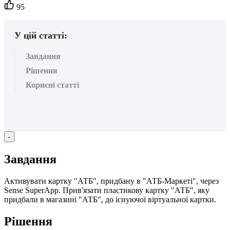
Кількість
95
вподобайок:
У цій статті:
Завдання
Рішення
Корисні статті
-
З
а
в
д
а
н
н
я
А
к
т
и
в
у
в
а
т
и
к
а
р
т
к
у
"
А
Т
Б
"
,
п
р
и
д
б
а
н
у
в
"
А
Т
Б
-
М
а
р
к
е
т
і
"
,
ч
е
р
е
з
Sense
SuperApp
.
П
р
и
в
'
я
з
а
т
и
п
л
а
с
т
и
к
о
в
у
к
а
р
т
к
у
"
А
Т
Б
"
,
я
к
у
п
р
и
д
б
а
л
и
в
м
а
г
а
з
и
н
і
"
А
Т
Б
"
,
д
о
і
с
н
у
ю
ч
о
ї
в
і
р
т
у
а
л
ь
н
о
ї
к
а
р
т
к
и
.
Р
і
ш
е
н
н
я