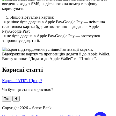
5
.
Я
к
щ
о
в
і
р
т
у
а
л
ь
н
а
к
а
р
т
к
а
:
▪
р
а
н
і
ш
е
б
у
л
а
д
о
д
а
н
а
в
Apple
Pay
/
Google
Pay
—
н
е
і
м
е
н
н
а
п
л
а
с
т
и
к
о
в
а
к
а
р
т
к
а
б
у
д
е
а
в
т
о
м
а
т
и
ч
н
о
д
о
д
а
н
а
в
Apple
Pay
/
Google
Pay
;
▪
н
е
б
у
л
а
д
о
д
а
н
а
в
Apple
Pay
/
Google
Pay
—
з
а
с
т
о
с
у
н
о
к
з
а
п
р
о
п
о
н
у
є
д
о
д
а
т
и
ї
ї
.
К
о
р
и
с
н
і
с
т
а
т
т
і
К
а
р
т
к
а
"
А
Т
Б
"
.
Щ
о
ц
е
?
Чи була ця стаття корисною?
Так
Ні
Copyright 2026 – Sense Bank.