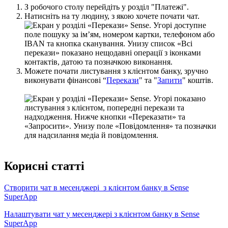
З
р
о
б
о
ч
о
г
о
с
т
о
л
у
п
е
р
е
й
д
і
т
ь
у
р
о
з
д
і
л
"
П
л
а
т
е
ж
і
"
.
Н
а
т
и
с
н
і
т
ь
н
а
т
у
л
ю
д
и
н
у
,
з
я
к
о
ю
х
о
ч
е
т
е
п
о
ч
а
т
и
ч
а
т
.
М
о
ж
е
т
е
п
о
ч
а
т
и
л
и
с
т
у
в
а
н
н
я
з
к
л
і
є
н
т
о
м
б
а
н
к
у
,
з
р
у
ч
н
о
в
и
к
о
н
у
в
а
т
и
ф
і
н
а
н
с
о
в
і
“
П
е
р
е
к
а
з
и
"
т
а
"
З
а
п
и
т
и
"
к
о
ш
т
і
в
.
К
о
р
и
с
н
і
с
т
а
т
т
і
С
т
в
о
р
и
т
и
ч
а
т
в
м
е
с
е
н
д
ж
е
р
і
з
к
л
і
є
н
т
о
м
б
а
н
к
у
в
Sense
SuperApp
Н
а
л
а
ш
т
у
в
а
т
и
ч
а
т
у
м
е
с
е
н
д
ж
е
р
і
з
к
л
і
є
н
т
о
м
б
а
н
к
у
в
Sense
SuperApp