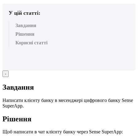
У цій статті:
Завдання
Рішення
Корисні статті
-
З
а
в
д
а
н
н
я
Н
а
п
и
с
а
т
и
к
л
і
є
н
т
у
б
а
н
к
у
в
м
е
с
е
н
д
ж
е
р
і
ц
и
ф
р
о
в
о
г
о
б
а
н
к
у
Sense
SuperApp
.
Р
і
ш
е
н
н
я
Щ
о
б
н
а
п
и
с
а
т
и
в
ч
а
т
к
л
і
є
н
т
у
б
а
н
к
у
ч
е
р
е
з
Sense
SuperApp
: