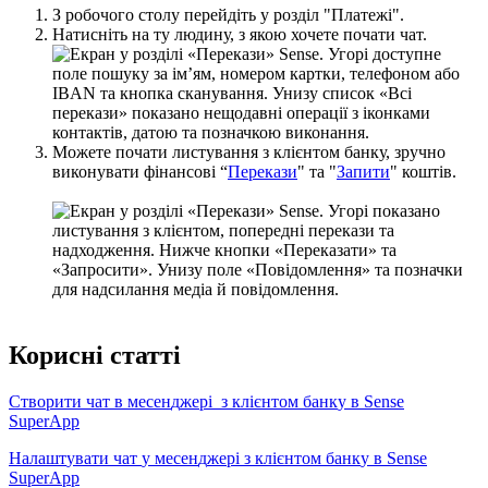
З
р
о
б
о
ч
о
г
о
с
т
о
л
у
п
е
р
е
й
д
і
т
ь
у
р
о
з
д
і
л
"
П
л
а
т
е
ж
і
"
.
Н
а
т
и
с
н
і
т
ь
н
а
т
у
л
ю
д
и
н
у
,
з
я
к
о
ю
х
о
ч
е
т
е
п
о
ч
а
т
и
ч
а
т
.
М
о
ж
е
т
е
п
о
ч
а
т
и
л
и
с
т
у
в
а
н
н
я
з
к
л
і
є
н
т
о
м
б
а
н
к
у
,
з
р
у
ч
н
о
в
и
к
о
н
у
в
а
т
и
ф
і
н
а
н
с
о
в
і
“
П
е
р
е
к
а
з
и
"
т
а
"
З
а
п
и
т
и
"
к
о
ш
т
і
в
.
К
о
р
и
с
н
і
с
т
а
т
т
і
С
т
в
о
р
и
т
и
ч
а
т
в
м
е
с
е
н
д
ж
е
р
і
з
к
л
і
є
н
т
о
м
б
а
н
к
у
в
Sense
SuperApp
Н
а
л
а
ш
т
у
в
а
т
и
ч
а
т
у
м
е
с
е
н
д
ж
е
р
і
з
к
л
і
є
н
т
о
м
б
а
н
к
у
в
Sense
SuperApp