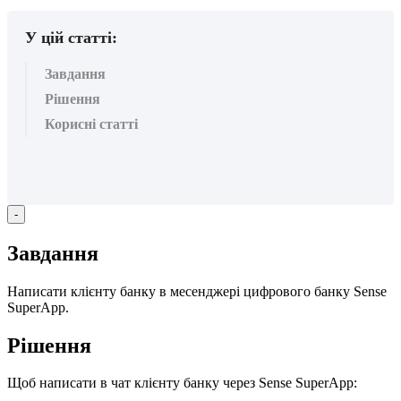
У цій статті:
Завдання
Рішення
Корисні статті
-
З
а
в
д
а
н
н
я
Н
а
п
и
с
а
т
и
к
л
і
є
н
т
у
б
а
н
к
у
в
м
е
с
е
н
д
ж
е
р
і
ц
и
ф
р
о
в
о
г
о
б
а
н
к
у
Sense
SuperApp
.
Р
і
ш
е
н
н
я
Щ
о
б
н
а
п
и
с
а
т
и
в
ч
а
т
к
л
і
є
н
т
у
б
а
н
к
у
ч
е
р
е
з
Sense
SuperApp
: