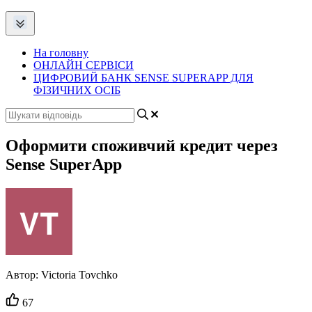
На головну
ОНЛАЙН СЕРВІСИ
ЦИФРОВИЙ БАНК SENSE SUPERAPP ДЛЯ
ФІЗИЧНИХ ОСІБ
Оформити споживчий кредит через
Sense SuperApp
Автор:
Victoria Tovchko
Кількість
67
вподобайок: