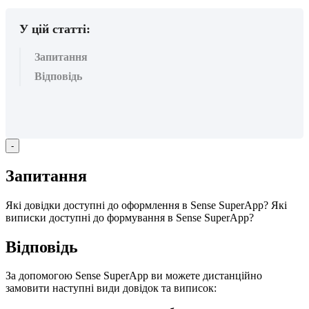
У цій статті:
Запитання
Відповідь
-
З
а
п
и
т
а
н
н
я
Я
к
і
д
о
в
і
д
к
и
д
о
с
т
у
п
н
і
д
о
о
ф
о
р
м
л
е
н
н
я
в
Sense
SuperApp
?
Я
к
і
в
и
п
и
с
к
и
д
о
с
т
у
п
н
і
д
о
ф
о
р
м
у
в
а
н
н
я
в
Sense
SuperApp
?
В
і
д
п
о
в
і
д
ь
З
а
д
о
п
о
м
о
г
о
ю
Sense
SuperApp
в
и
м
о
ж
е
т
е
д
и
с
т
а
н
ц
і
й
н
о
з
а
м
о
в
и
т
и
н
а
с
т
у
п
н
і
в
и
д
и
д
о
в
і
д
о
к
т
а
в
и
п
и
с
о
к
: