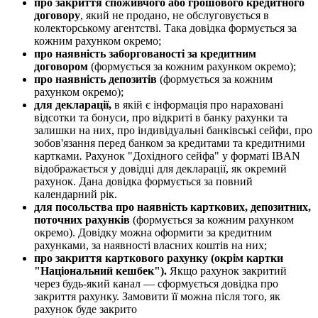
п
р
о
з
а
к
р
и
т
т
я
с
п
о
ж
и
в
ч
о
г
о
а
б
о
г
р
о
ш
о
в
о
г
о
к
р
е
д
и
т
н
о
г
о
д
о
г
о
в
о
р
у
,
я
к
и
й
н
е
п
р
о
д
а
н
о
,
н
е
о
б
с
л
у
г
о
в
у
є
т
ь
с
я
в
к
о
л
е
к
т
о
р
с
ь
к
о
м
у
а
г
е
н
т
с
т
в
і
.
Т
а
к
а
д
о
в
і
д
к
а
ф
о
р
м
у
є
т
ь
с
я
з
а
к
о
ж
н
и
м
р
а
х
у
н
к
о
м
о
к
р
е
м
о
;
п
р
о
н
а
я
в
н
і
с
т
ь
з
а
б
о
р
г
о
в
а
н
о
с
т
і
з
а
к
р
е
д
и
т
н
и
м
д
о
г
о
в
о
р
о
м
(
ф
о
р
м
у
є
т
ь
с
я
з
а
к
о
ж
н
и
м
р
а
х
у
н
к
о
м
о
к
р
е
м
о
)
;
п
р
о
н
а
я
в
н
і
с
т
ь
д
е
п
о
з
и
т
і
в
(
ф
о
р
м
у
є
т
ь
с
я
з
а
к
о
ж
н
и
м
р
а
х
у
н
к
о
м
о
к
р
е
м
о
)
;
д
л
я
д
е
к
л
а
р
а
ц
і
ї
,
в
я
к
і
й
є
і
н
ф
о
р
м
а
ц
і
я
п
р
о
н
а
р
а
х
о
в
а
н
і
в
і
д
с
о
т
к
и
т
а
б
о
н
у
с
и
,
п
р
о
в
і
д
к
р
и
т
і
в
б
а
н
к
у
р
а
х
у
н
к
и
т
а
з
а
л
и
ш
к
и
н
а
н
и
х
,
п
р
о
і
н
д
и
в
і
д
у
а
л
ь
н
і
б
а
н
к
і
в
с
ь
к
і
с
е
й
ф
и
,
п
р
о
з
о
б
о
в
'
я
з
а
н
н
я
п
е
р
е
д
б
а
н
к
о
м
з
а
к
р
е
д
и
т
а
м
и
т
а
к
р
е
д
и
т
н
и
м
и
к
а
р
т
к
а
м
и
.
Р
а
х
у
н
о
к
"
Д
о
х
і
д
н
о
г
о
с
е
й
ф
а
"
у
ф
о
р
м
а
т
і
IBAN
в
і
д
о
б
р
а
ж
а
є
т
ь
с
я
у
д
о
в
і
д
ц
і
д
л
я
д
е
к
л
а
р
а
ц
і
ї
,
я
к
о
к
р
е
м
и
й
р
а
х
у
н
о
к
.
Д
а
н
а
д
о
в
і
д
к
а
ф
о
р
м
у
є
т
ь
с
я
з
а
п
о
в
н
и
й
к
а
л
е
н
д
а
р
н
и
й
р
і
к
.
д
л
я
п
о
с
о
л
ь
с
т
в
а
п
р
о
н
а
я
в
н
і
с
т
ь
к
а
р
т
к
о
в
и
х
,
д
е
п
о
з
и
т
н
и
х
,
п
о
т
о
ч
н
и
х
р
а
х
у
н
к
і
в
(
ф
о
р
м
у
є
т
ь
с
я
з
а
к
о
ж
н
и
м
р
а
х
у
н
к
о
м
о
к
р
е
м
о
)
.
Д
о
в
і
д
к
у
м
о
ж
н
а
о
ф
о
р
м
и
т
и
з
а
к
р
е
д
и
т
н
и
м
р
а
х
у
н
к
а
м
и
,
з
а
н
а
я
в
н
о
с
т
і
в
л
а
с
н
и
х
к
о
ш
т
і
в
н
а
н
и
х
;
п
р
о
з
а
к
р
и
т
т
я
к
а
р
т
к
о
в
о
г
о
р
а
х
у
н
к
у
(
о
к
р
і
м
к
а
р
т
к
и
"
Н
а
ц
і
о
н
а
л
ь
н
и
й
к
е
ш
б
е
к
"
)
.
Я
к
щ
о
р
а
х
у
н
о
к
з
а
к
р
и
т
и
й
ч
е
р
е
з
б
у
д
ь
-
я
к
и
й
к
а
н
а
л
—
с
ф
о
р
м
у
є
т
ь
с
я
д
о
в
і
д
к
а
п
р
о
з
а
к
р
и
т
т
я
р
а
х
у
н
к
у
.
З
а
м
о
в
и
т
и
ї
ї
м
о
ж
н
а
п
і
с
л
я
т
о
г
о
,
я
к
р
а
х
у
н
о
к
б
у
д
е
з
а
к
р
и
т
о