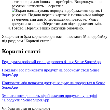
а
к
т
и
в
н
о
ю
,
а
д
л
я
і
н
ш
и
х
—
п
р
и
б
е
р
і
т
ь
.
В
п
о
р
я
д
к
у
в
а
в
ш
и
р
а
х
у
н
к
и
,
н
а
т
и
с
н
і
т
ь
"
З
б
е
р
е
г
т
и
"
.
Г
о
т
о
в
о
.
П
е
р
е
л
і
к
в
а
ш
и
х
р
а
х
у
н
к
і
в
о
н
о
в
л
е
н
о
.
Я
к
щ
о
с
т
а
т
т
я
б
у
л
а
к
о
р
и
с
н
о
ю
д
л
я
в
а
с
—
п
о
с
т
а
в
т
е
ї
й
в
п
о
д
о
б
а
й
к
у
п
і
д
р
о
з
д
і
л
о
м
"
К
о
р
и
с
н
і
с
т
а
т
т
і
"
.
К
о
р
и
с
н
і
с
т
а
т
т
і
Р
е
д
а
г
у
в
а
т
и
р
о
б
о
ч
и
й
с
т
і
л
ц
и
ф
р
о
в
о
г
о
б
а
н
к
у
Sense
SuperApp
П
о
к
а
з
а
т
и
а
б
о
п
р
и
х
о
в
а
т
и
п
р
о
д
у
к
т
н
а
р
о
б
о
ч
о
м
у
с
т
о
л
і
Sense
SuperApp
П
р
и
х
о
в
а
т
и
а
б
о
п
о
к
а
з
а
т
и
д
о
с
т
у
п
н
у
с
у
м
у
н
а
п
р
о
д
у
к
т
а
х
в
Sense
SuperApp
З
м
і
н
и
т
и
п
о
с
л
і
д
о
в
н
і
с
т
ь
в
і
д
о
б
р
а
ж
е
н
н
я
п
р
о
д
у
к
т
і
в
у
р
о
з
д
і
л
і
"
П
р
о
д
у
к
т
и
"
Sense
SuperApp
Чи була ця стаття корисною?