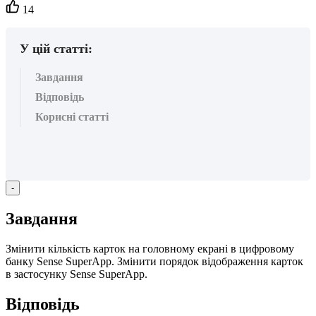
Кількість
14
вподобайок:
У цій статті:
Завдання
Відповідь
Корисні статті
-
З
а
в
д
а
н
н
я
З
м
і
н
и
т
и
к
і
л
ь
к
і
с
т
ь
к
а
р
т
о
к
н
а
г
о
л
о
в
н
о
м
у
е
к
р
а
н
і
в
ц
и
ф
р
о
в
о
м
у
б
а
н
к
у
Sense
SuperApp
.
З
м
і
н
и
т
и
п
о
р
я
д
о
к
в
і
д
о
б
р
а
ж
е
н
н
я
к
а
р
т
о
к
в
з
а
с
т
о
с
у
н
к
у
Sense
SuperApp
.
В
і
д
п
о
в
і
д
ь