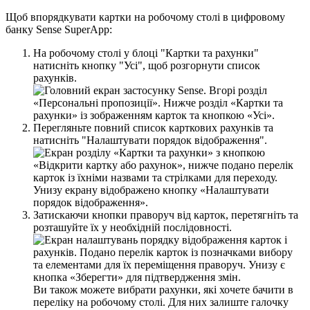
Щ
о
б
в
п
о
р
я
д
к
у
в
а
т
и
к
а
р
т
к
и
н
а
р
о
б
о
ч
о
м
у
с
т
о
л
і
в
ц
и
ф
р
о
в
о
м
у
б
а
н
к
у
Sense
SuperApp
:
Н
а
р
о
б
о
ч
о
м
у
с
т
о
л
і
у
б
л
о
ц
і
"
К
а
р
т
к
и
т
а
р
а
х
у
н
к
и
"
н
а
т
и
с
н
і
т
ь
к
н
о
п
к
у
"
У
с
і
"
,
щ
о
б
р
о
з
г
о
р
н
у
т
и
с
п
и
с
о
к
р
а
х
у
н
к
і
в
.
П
е
р
е
г
л
я
н
ь
т
е
п
о
в
н
и
й
с
п
и
с
о
к
к
а
р
т
к
о
в
и
х
р
а
х
у
н
к
і
в
т
а
н
а
т
и
с
н
і
т
ь
"
Н
а
л
а
ш
т
у
в
а
т
и
п
о
р
я
д
о
к
в
і
д
о
б
р
а
ж
е
н
н
я
"
.
З
а
т
и
с
к
а
ю
ч
и
к
н
о
п
к
и
п
р
а
в
о
р
у
ч
в
і
д
к
а
р
т
о
к
,
п
е
р
е
т
я
г
н
і
т
ь
т
а
р
о
з
т
а
ш
у
й
т
е
ї
х
у
н
е
о
б
х
і
д
н
і
й
п
о
с
л
і
д
о
в
н
о
с
т
і
.
В
и
т
а
к
о
ж
м
о
ж
е
т
е
в
и
б
р
а
т
и
р
а
х
у
н
к
и
,
я
к
і
х
о
ч
е
т
е
б
а
ч
и
т
и
в
п
е
р
е
л
і
к
у
н
а
р
о
б
о
ч
о
м
у
с
т
о
л
і
.
Д
л
я
н
и
х
з
а
л
и
ш
т
е
г
а
л
о
ч
к
у