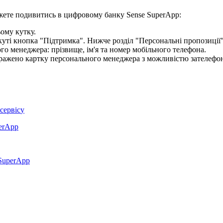
ж
е
т
е
п
о
д
и
в
и
т
и
с
ь
в
ц
и
ф
р
о
в
о
м
у
б
а
н
к
у
Sense
SuperApp
:
ь
о
м
у
к
у
т
к
у
.
о
г
о
м
е
н
е
д
ж
е
р
а
:
п
р
і
з
в
и
щ
е
,
і
м
'
я
т
а
н
о
м
е
р
м
о
б
і
л
ь
н
о
г
о
т
е
л
е
ф
о
н
а
.
с
е
р
в
і
с
у
erApp
SuperApp