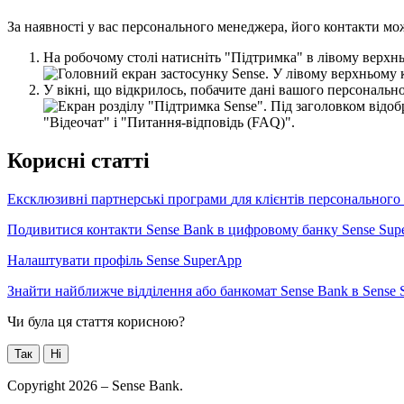
З
а
н
а
я
в
н
о
с
т
і
у
в
а
с
п
е
р
с
о
н
а
л
ь
н
о
г
о
м
е
н
е
д
ж
е
р
а
,
й
о
г
о
к
о
н
т
а
к
т
и
м
о
Н
а
р
о
б
о
ч
о
м
у
с
т
о
л
і
н
а
т
и
с
н
і
т
ь
"
П
і
д
т
р
и
м
к
а
"
в
л
і
в
о
м
у
в
е
р
х
н
У
в
і
к
н
і
,
щ
о
в
і
д
к
р
и
л
о
с
ь
,
п
о
б
а
ч
и
т
е
д
а
н
і
в
а
ш
о
г
о
п
е
р
с
о
н
а
л
ь
н
К
о
р
и
с
н
і
с
т
а
т
т
і
Е
к
с
к
л
ю
з
и
в
н
і
п
а
р
т
н
е
р
с
ь
к
і
п
р
о
г
р
а
м
и
д
л
я
к
л
і
є
н
т
і
в
п
е
р
с
о
н
а
л
ь
н
о
г
о
П
о
д
и
в
и
т
и
с
я
к
о
н
т
а
к
т
и
Sense
Bank
в
ц
и
ф
р
о
в
о
м
у
б
а
н
к
у
Sense
Sup
Н
а
л
а
ш
т
у
в
а
т
и
п
р
о
ф
і
л
ь
Sense
SuperApp
З
н
а
й
т
и
н
а
й
б
л
и
ж
ч
е
в
і
д
д
і
л
е
н
н
я
а
б
о
б
а
н
к
о
м
а
т
Sense
Bank
в
Sense
Чи була ця стаття корисною?
Так
Ні
Copyright 2026 – Sense Bank.