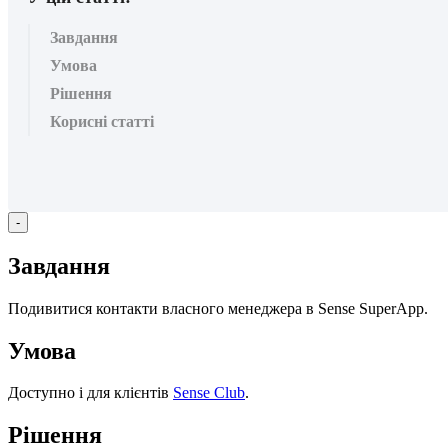
Завдання
Умова
Рішення
Корисні статті
-
З
а
в
д
а
н
н
я
П
о
д
и
в
и
т
и
с
я
к
о
н
т
а
к
т
и
в
л
а
с
н
о
г
о
м
е
н
е
д
ж
е
р
а
в
Sense
SuperApp
.
У
м
о
в
а
Д
о
с
т
у
п
н
о
і
д
л
я
к
л
і
є
н
т
і
в
Sense
Club
.
Р
і
ш
е
н
н
я