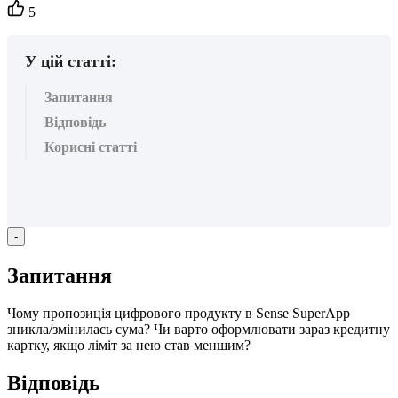
Кількість
5
вподобайок:
У цій статті:
Запитання
Відповідь
Корисні статті
-
З
а
п
и
т
а
н
н
я
Ч
о
м
у
п
р
о
п
о
з
и
ц
і
я
ц
и
ф
р
о
в
о
г
о
п
р
о
д
у
к
т
у
в
Sense
SuperApp
з
н
и
к
л
а
/
з
м
і
н
и
л
а
с
ь
с
у
м
а
?
Ч
и
в
а
р
т
о
о
ф
о
р
м
л
ю
в
а
т
и
з
а
р
а
з
к
р
е
д
и
т
н
у
к
а
р
т
к
у
,
я
к
щ
о
л
і
м
і
т
з
а
н
е
ю
с
т
а
в
м
е
н
ш
и
м
?
В
і
д
п
о
в
і
д
ь