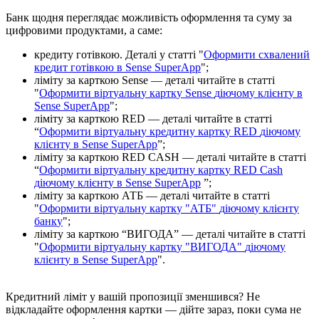
Б
а
н
к
щ
о
д
н
я
п
е
р
е
г
л
я
д
а
є
м
о
ж
л
и
в
і
с
т
ь
о
ф
о
р
м
л
е
н
н
я
т
а
с
у
м
у
з
а
ц
и
ф
р
о
в
и
м
и
п
р
о
д
у
к
т
а
м
и
,
а
с
а
м
е
:
к
р
е
д
и
т
у
г
о
т
і
в
к
о
ю
.
Д
е
т
а
л
і
у
с
т
а
т
т
і
"
О
ф
о
р
м
и
т
и
с
х
в
а
л
е
н
и
й
к
р
е
д
и
т
г
о
т
і
в
к
о
ю
в
Sense
SuperApp
"
;
л
і
м
і
т
у
з
а
к
а
р
т
к
о
ю
Sense
—
д
е
т
а
л
і
ч
и
т
а
й
т
е
в
с
т
а
т
т
і
"
О
ф
о
р
м
и
т
и
в
і
р
т
у
а
л
ь
н
у
к
а
р
т
к
у
Sense
д
і
ю
ч
о
м
у
к
л
і
є
н
т
у
в
Sense
SuperApp
"
;
л
і
м
і
т
у
з
а
к
а
р
т
к
о
ю
RED
—
д
е
т
а
л
і
ч
и
т
а
й
т
е
в
с
т
а
т
т
і
“
О
ф
о
р
м
и
т
и
в
і
р
т
у
а
л
ь
н
у
к
р
е
д
и
т
н
у
к
а
р
т
к
у
RED
д
і
ю
ч
о
м
у
к
л
і
є
н
т
у
в
Sense
SuperApp
”
;
л
і
м
і
т
у
з
а
к
а
р
т
к
о
ю
RED
CASH
—
д
е
т
а
л
і
ч
и
т
а
й
т
е
в
с
т
а
т
т
і
“
О
ф
о
р
м
и
т
и
в
і
р
т
у
а
л
ь
н
у
к
р
е
д
и
т
н
у
к
а
р
т
к
у
RED
Cash
д
і
ю
ч
о
м
у
к
л
і
є
н
т
у
в
Sense
SuperApp
”
;
л
і
м
і
т
у
з
а
к
а
р
т
к
о
ю
А
Т
Б
—
д
е
т
а
л
і
ч
и
т
а
й
т
е
в
с
т
а
т
т
і
"
О
ф
о
р
м
и
т
и
в
і
р
т
у
а
л
ь
н
у
к
а
р
т
к
у
"
А
Т
Б
"
д
і
ю
ч
о
м
у
к
л
і
є
н
т
у
б
а
н
к
у
"
;
л
і
м
і
т
у
з
а
к
а
р
т
к
о
ю
“
В
И
Г
О
Д
А
”
—
д
е
т
а
л
і
ч
и
т
а
й
т
е
в
с
т
а
т
т
і
"
О
ф
о
р
м
и
т
и
в
і
р
т
у
а
л
ь
н
у
к
а
р
т
к
у
"
В
И
Г
О
Д
А
"
д
і
ю
ч
о
м
у
к
л
і
є
н
т
у
в
Sense
SuperApp
"
.
К
р
е
д
и
т
н
и
й
л
і
м
і
т
у
в
а
ш
і
й
п
р
о
п
о
з
и
ц
і
ї
з
м
е
н
ш
и
в
с
я
?
Н
е
в
і
д
к
л
а
д
а
й
т
е
о
ф
о
р
м
л
е
н
н
я
к
а
р
т
к
и
—
д
і
й
т
е
з
а
р
а
з
,
п
о
к
и
с
у
м
а
н
е