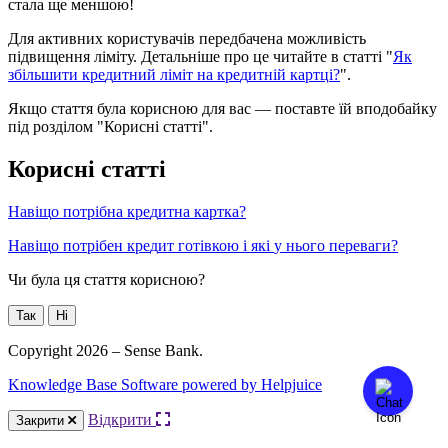
с
т
а
л
а
щ
е
м
е
н
ш
о
ю
!
Д
л
я
а
к
т
и
в
н
и
х
к
о
р
и
с
т
у
в
а
ч
і
в
п
е
р
е
д
б
а
ч
е
н
а
м
о
ж
л
и
в
і
с
т
ь
п
і
д
в
и
щ
е
н
н
я
л
і
м
і
т
у
.
Д
е
т
а
л
ь
н
і
ш
е
п
р
о
ц
е
ч
и
т
а
й
т
е
в
с
т
а
т
т
і
"
Я
к
з
б
і
л
ь
ш
и
т
и
к
р
е
д
и
т
н
и
й
л
і
м
і
т
н
а
к
р
е
д
и
т
н
і
й
к
а
р
т
ц
і
?
"
.
Я
к
щ
о
с
т
а
т
т
я
б
у
л
а
к
о
р
и
с
н
о
ю
д
л
я
в
а
с
—
п
о
с
т
а
в
т
е
ї
й
в
п
о
д
о
б
а
й
к
у
п
і
д
р
о
з
д
і
л
о
м
"
К
о
р
и
с
н
і
с
т
а
т
т
і
"
.
К
о
р
и
с
н
і
с
т
а
т
т
і
Н
а
в
і
щ
о
п
о
т
р
і
б
н
а
к
р
е
д
и
т
н
а
к
а
р
т
к
а
?
Н
а
в
і
щ
о
п
о
т
р
і
б
е
н
к
р
е
д
и
т
г
о
т
і
в
к
о
ю
і
я
к
і
у
н
ь
о
г
о
п
е
р
е
в
а
г
и
?
Чи була ця стаття корисною?
Так
Ні
Copyright 2026 – Sense Bank.
Knowledge Base Software powered by Helpjuice
Відкрити
Закрити